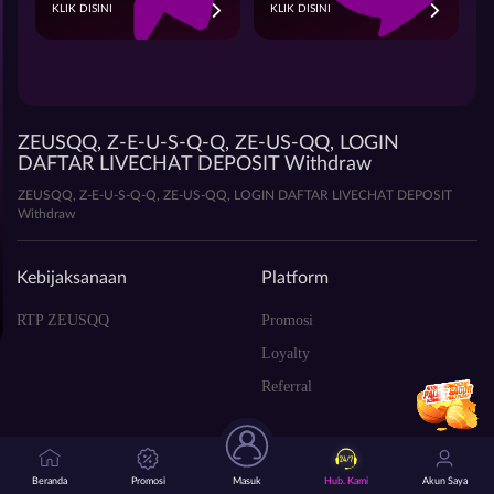
KLIK DISINI
KLIK DISINI
ZEUSQQ, Z-E-U-S-Q-Q, ZE-US-QQ, LOGIN
DAFTAR LIVECHAT DEPOSIT Withdraw
ZEUSQQ, Z-E-U-S-Q-Q, ZE-US-QQ, LOGIN DAFTAR LIVECHAT DEPOSIT
Withdraw
Kebijaksanaan
Platform
RTP ZEUSQQ
Promosi
Loyalty
Referral
Kategori
Dukungan
Beranda
Promosi
Masuk
Hub. Kami
Akun Saya
Hot Games
ZEUS_QQ