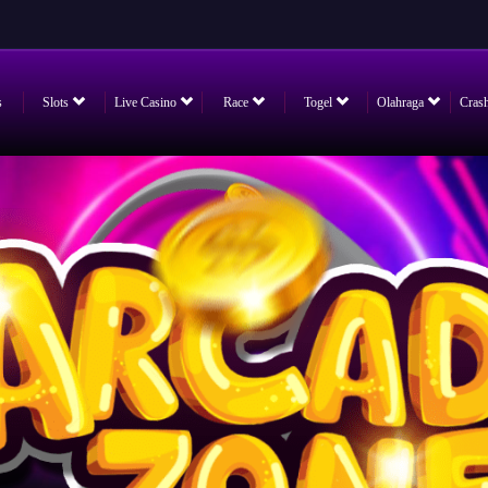
s
Slots
Live Casino
Race
Togel
Olahraga
Cras