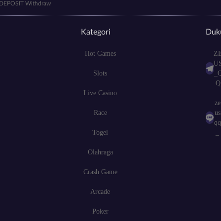
DEPOSIT Withdraw
Kategori
Duk
Hot Games
Z
U
Slots
_
Q
Live Casino
ze
Race
us
qq
Togel
_
Olahraga
Crash Game
Arcade
Poker