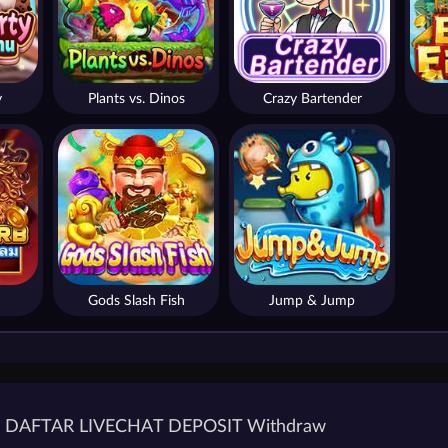
y
Plants vs. Dinos
Crazy Bartender
Gods Slash Fish
Jump & Jump
N DAFTAR LIVECHAT DEPOSIT Withdraw