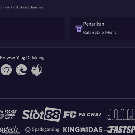
arikan tidak dapat diproses
Penarikan
Rata-rata 5 Menit
Browser Yang Didukung