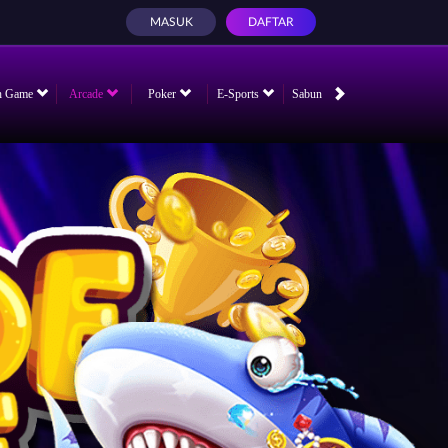
MASUK
DAFTAR
Promosi
h Game
Arcade
Poker
E-Sports
Sabung Ayam