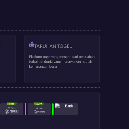
O
TARUHAN TOGEL
Platform togel yang menarik dari perusahan
terbaik di dunia yang menawarkan hadiah
kemenangan besar