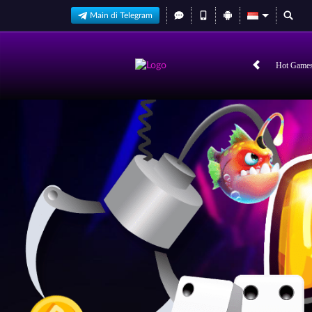
Main di Telegram
Hot Game