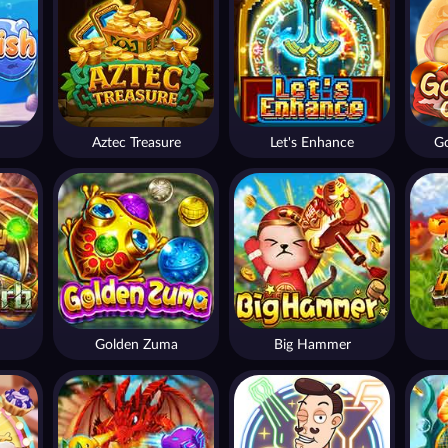
Aztec Treasure
Let's Enhance
Go
Golden Zuma
Big Hammer