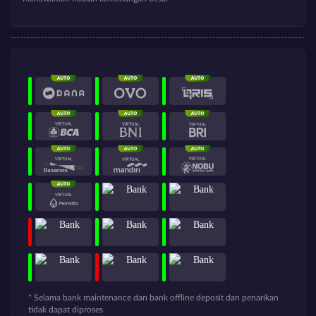
* Selama bank maintenance dan bank offline deposit dan penarikan
tidak dapat diproses