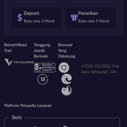
Deposit
Penarikan
Rata-rata 3 Menit
Rata-rata 5 Menit
Bersertifikasi
Tanggung
Browser
Dari
Jawab
Yang
Bermain
Didukung
©2026 ZEUSQQ. Hak
cipta dilindungi | 18+
Platform Penyedia Layanan
Slots