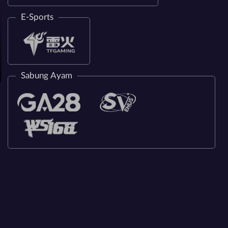
E-Sports
Sabung Ayam