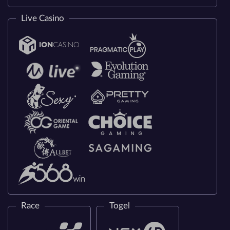
Live Casino
Race
Togel