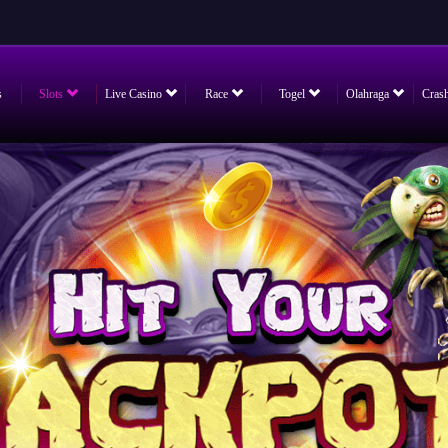
s
Slots
Live Casino
Race
Togel
Olahraga
Cras