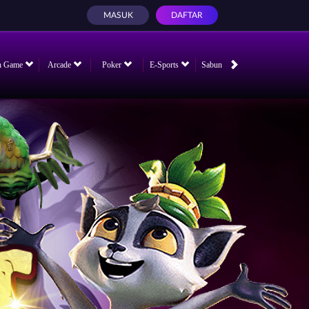
MASUK
DAFTAR
Promosi
h Game
Arcade
Poker
E-Sports
Sabung Ayam