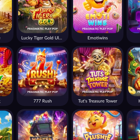
e
Lucky Tiger Gold Ultimate
Emotiwins
g
777 Rush
Tut's Treasure Tower