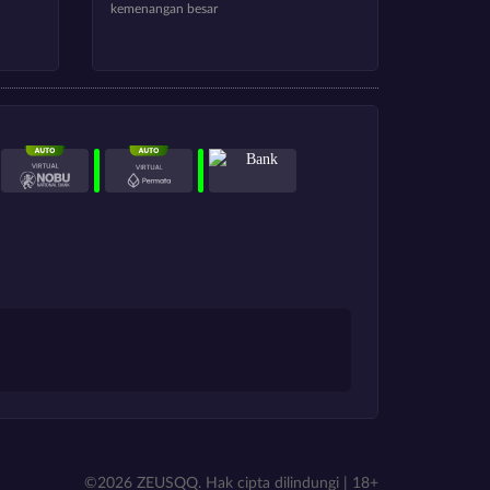
kemenangan besar
©2026 ZEUSQQ. Hak cipta dilindungi | 18+