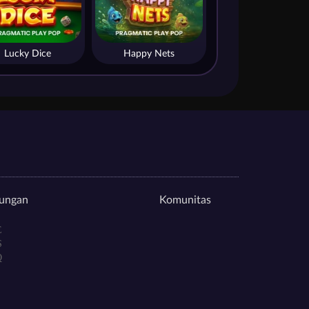
Lucky Dice
Happy Nets
ungan
Komunitas
E
S
Q