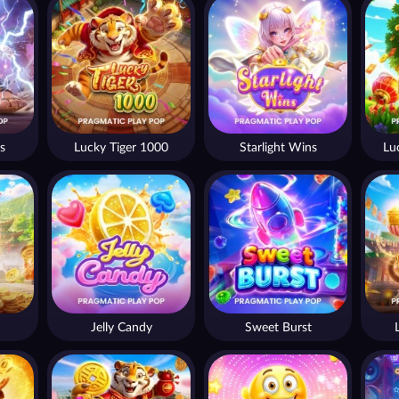
s
Lucky Tiger 1000
Starlight Wins
Lu
Jelly Candy
Sweet Burst