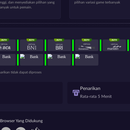
tinggi, dan menyediakan pilihan yang
pilihan variasi game terbanyak
banyak untuk pemain.
arikan tidak dapat diproses
Penarikan
Rata-rata 5 Menit
Browser Yang Didukung