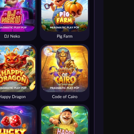
DJ Neko
Pig Farm
Happy Dragon
Code of Cairo