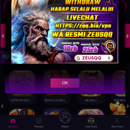
IDR
12,691,927,075
HOT GAMES
SLOTS
LIVE CASINO
RACE
TOGEL
OL
Game Populer
OK
GATES OF OLYMPUS POP
BANG GACOR 1000
NEZHA 2
Beranda
Promosi
Masuk
Hub. Kami
Akun Saya