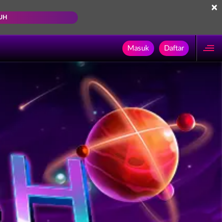
×
UH
Masuk
Daftar