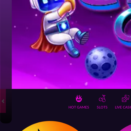
HOT GAMES
SLOTS
LIVE CAS