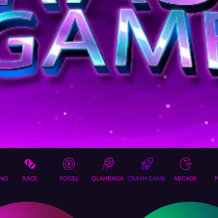
INO
RACE
TOGEL
OLAHRAGA
CRASH GAME
ARCADE